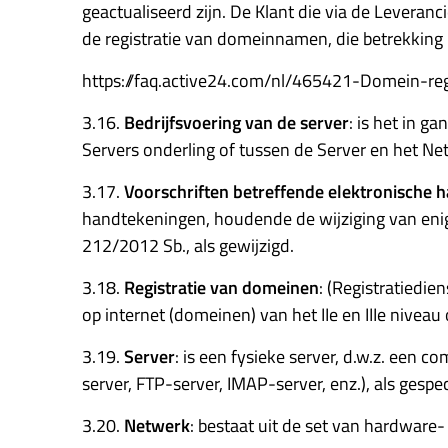
geactualiseerd zijn. De Klant die via de Leveran
de registratie van domeinnamen, die betrekking
https://faq.active24.com/nl/465421-Domein-re
3.16.
Bedrijfsvoering van de server
: is het in g
Servers onderling of tussen de Server en het Ne
3.17.
Voorschriften betreffende elektronische 
handtekeningen, houdende de wijziging van enige
212/2012 Sb., als gewijzigd.
3.18.
Registratie van domeinen
: (Registratiedie
op internet (domeinen) van het IIe en IIIe nive
3.19.
Server
: is een fysieke server, d.w.z. ee
server, FTP-server, IMAP-server, enz.), als gespec
3.20.
Netwerk
: bestaat uit de set van hardware