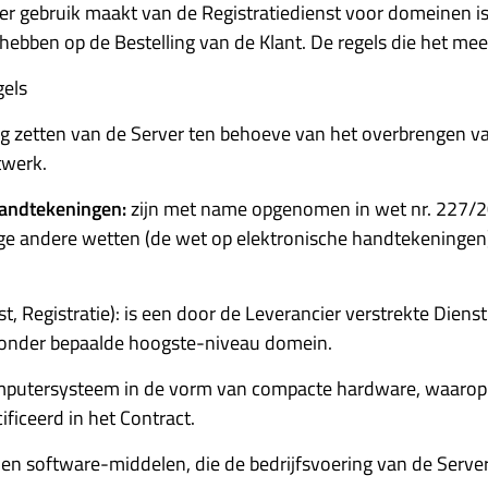
cier gebruik maakt van de Registratiedienst voor domeinen i
 hebben op de Bestelling van de Klant. De regels die het m
gels
ang zetten van de Server ten behoeve van het overbrengen va
twerk.
handtekeningen:
zijn met name opgenomen in wet nr. 227/20
 andere wetten (de wet op elektronische handtekeningen), 
nst, Registratie): is een door de Leverancier verstrekte Di
au onder bepaalde hoogste-niveau domein.
n computersysteem in de vorm van compacte hardware, waar
ificeerd in het Contract.
- en software-middelen, die de bedrijfsvoering van de Serve