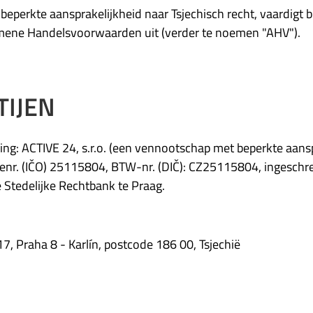
beperkte aansprakelijkheid naar Tsjechisch recht, vaardigt 
gemene Handelsvoorwaarden uit (verder te noemen "AHV").
TIJEN
g: ACTIVE 24, s.r.o. (een vennootschap met beperkte aanspr
ienr. (IČO) 25115804, BTW-nr. (DIČ): CZ25115804, ingeschre
Stedelijke Rechtbank te Praag.
17, Praha 8 - Karlín, postcode 186 00, Tsjechië