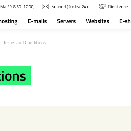
(Ma-Vr 8:30-17:00)
support@active24.nl
Client zone
osting
E-mails
Servers
Websites
E-s
>
Terms and Conditions
tions