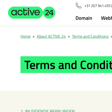
+31 207 941 455 
Domain
Webh
Home
>
About ACTIVE 24
>
Terms and Conditions
Terms and Condi
1. INLEIDENDE BEPALINGEN