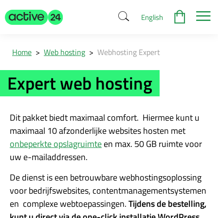
English
Home
>
Web hosting
>
Webhosting Expert
Expert web hosting
Dit pakket biedt maximaal comfort. Hiermee kunt u
maximaal 10 afzonderlijke websites hosten met
onbeperkte opslagruimte
en max. 50 GB ruimte voor
uw e-mailaddressen.
De dienst is een betrouwbare webhostingsoplossing
voor bedrijfswebsites, contentmanagementsystemen
en complexe webtoepassingen.
Tijdens de bestelling,
kunt u direct via de one-click installatie WordPress,